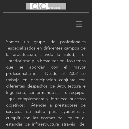
Somos un grupo de profesionales
especializados en diferentes campos de
la arquitectura, siendo la Salud, el
Interiorismo y la Restauración, los temas
que se abordan con el mayor
profesionalismo. Desde el 2002 se
trabaja en participación conjunta con
diferentes despachos de Arquitectura e
Ingeniería, conformando así, un equipo,
que complementa y fortalece nuestros
objetivos; Atender a prestadores de
servicios de Salud para ayudarles a
cumplir con las normas de Ley en el
estándar de infraestructura através del