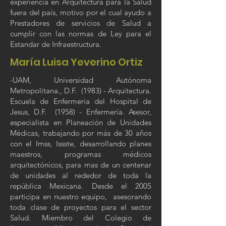
experiencia en Arquitectura para la Salud
fuera del país, motivo por el cual ayudo a
Prestadores de servicios de Salud a
cumplir con las normas de Ley para el
Estandar de Infraestructura.
María Luisa Yeverino Ortiz
-UAM, Universidad Autónoma
Metropolitana., D.F. (1983) - Arquitectura.
Escuela de Enfermeria del Hospital de
Jesus, D.F. (1958) - Enfermería. Asesor,
especialista en Planeación de Unidades
Médicas, trabajando por más de 30 años
con el Imss, Issste, desarrollando planes
maestros, programas médicos
arquitectónicos, para mas de un centenar
de unidades al rededor de toda la
república Mexicana. Desde el 2005
participa en nuestro equipo, asesorando
toda clase de proyectos para el sector
Salud. Miembro del Colegio de